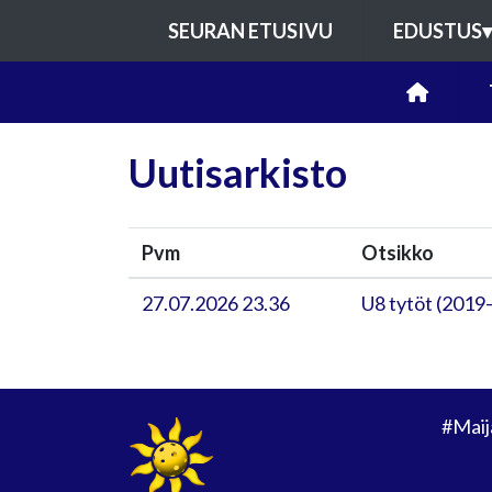
SEURAN ETUSIVU
EDUSTUS
▾
Uutisarkisto
Pvm
Otsikko
27.07.2026 23.36
U8 tytöt (2019
#Maij