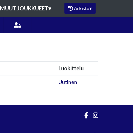
MUUT JOUKKUEET
▾
Arkisto
▾
Luokittelu
Uutinen