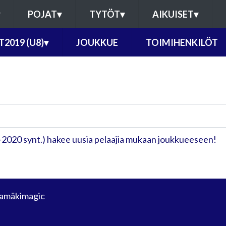
POJAT
▾
TYTÖT
▾
AIKUISET
▾
T2019 (U8)
▾
JOUKKUE
TOIMIHENKILÖT
–2020 synt.) hakee uusia pelaajia mukaan joukkueeseen!
amäkimagic