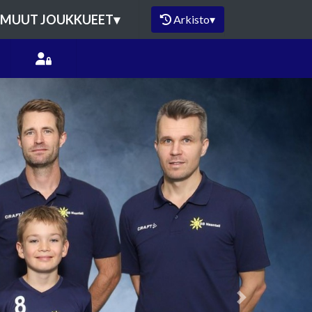
MUUT JOUKKUEET
▾
Arkisto
▾
Next