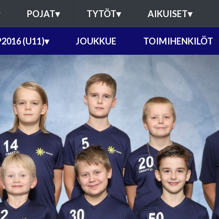
POJAT
▾
TYTÖT
▾
AIKUISET
▾
P2016 (U11)
▾
JOUKKUE
TOIMIHENKILÖT