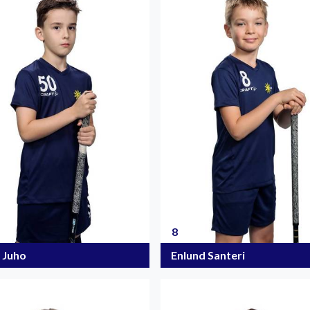
8
 Juho
Enlund Santeri