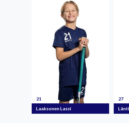
21
27
Laaksonen Lassi
Länt