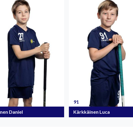
91
inen Daniel
Kärkkäinen Luca