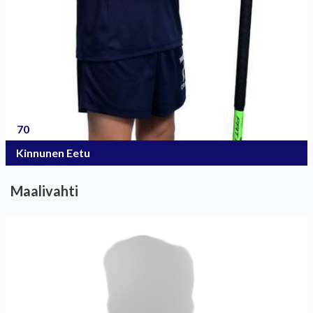
70
Kinnunen Eetu
Maalivahti