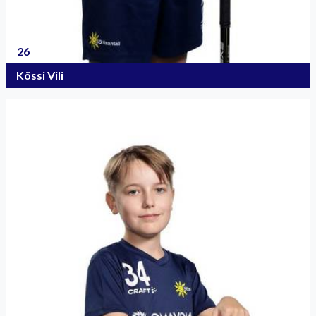
26
Kössi Vili