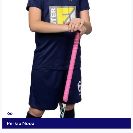
66
Perkiö Nooa