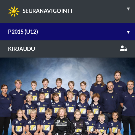
▾
SEURANAVIGOINTI
P2015 (U12)
▾
KIRJAUDU
Previous
Nex