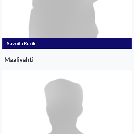
Savoila Rurik
Maalivahti