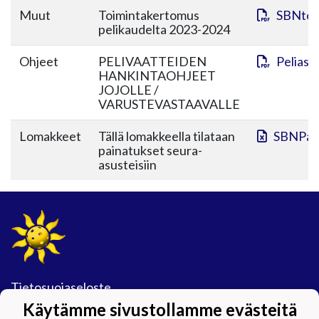
Muut
Toimintakertomus
SBNtoi
pelikaudelta 2023-2024
Ohjeet
PELIVAATTEIDEN
Peliasu
HANKINTAOHJEET
JOJOLLE /
VARUSTEVASTAAVALLE
Lomakkeet
Tällä lomakkeella tilataan
SBNPain
painatukset seura-
asusteisiin
Tietosuojaseloste
Käytämme sivustollamme evästeitä
#Maijamäkimagic