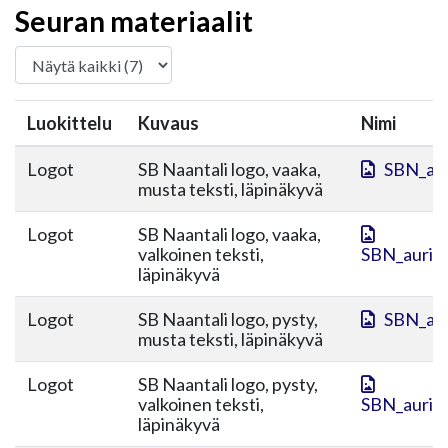
Seuran materiaalit
Luokittelu
Kuvaus
Nimi
Logot
SB Naantali logo, vaaka,
SBN_aur
musta teksti, läpinäkyvä
Logot
SB Naantali logo, vaaka,
valkoinen teksti,
SBN_aurink
läpinäkyvä
Logot
SB Naantali logo, pysty,
SBN_aur
musta teksti, läpinäkyvä
Logot
SB Naantali logo, pysty,
valkoinen teksti,
SBN_aurink
läpinäkyvä