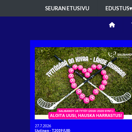
SEURAN ETUSIVU
EDUSTUS
▾
27.7.2026
Uutinen
-
T2019 (U8)