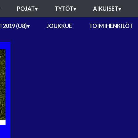
POJAT
▾
TYTÖT
▾
AIKUISET
▾
T2019 (U8)
▾
JOUKKUE
TOIMIHENKILÖT