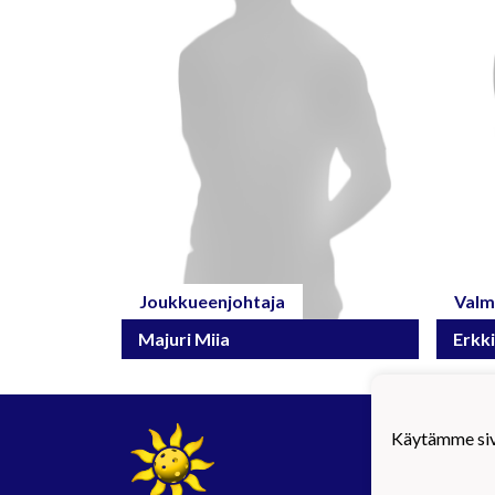
Joukkueenjohtaja
Valm
Majuri Miia
Erkki
#Maij
Käytämme sivu