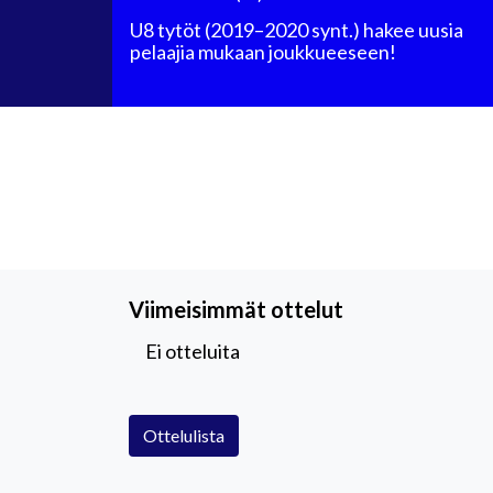
U8 tytöt (2019–2020 synt.) hakee uusia
pelaajia mukaan joukkueeseen!
Viimeisimmät ottelut
Ei otteluita
Ottelulista