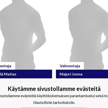
entaja
Valmentaja
lä Matias
Majuri Jonna
Käytämme sivustollamme evästeitä
amäkimagic
stollamme evästeitä käyttökokemuksen parantamiseksi sekä toim
tilastollisiin tarkoituksiin.