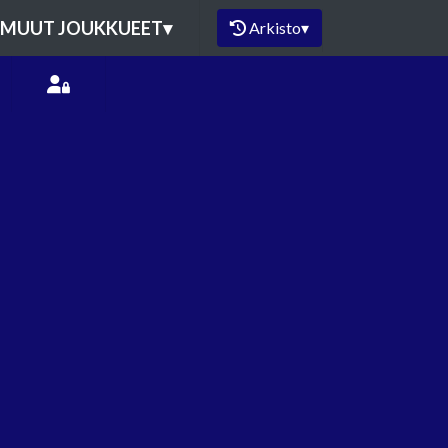
MUUT JOUKKUEET
▾
Arkisto
▾