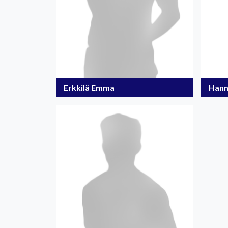
Erkkilä Emma
Hann