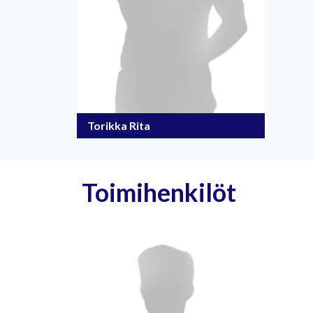
Torikka Rita
Toimihenkilöt