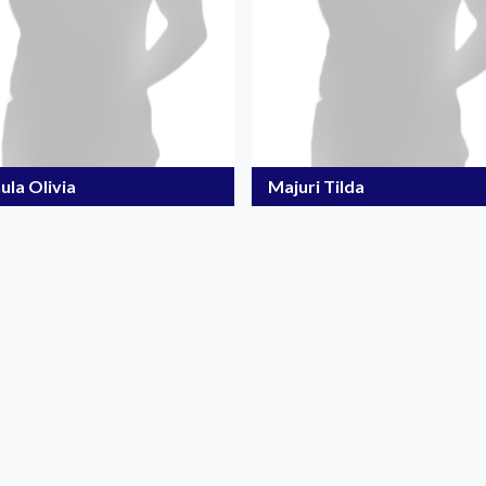
ula Olivia
Majuri Tilda