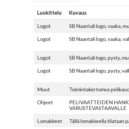
Luokittelu
Kuvaus
Logot
SB Naantali logo, vaaka, mu
Logot
SB Naantali logo, vaaka, va
Logot
SB Naantali logo, pysty, mu
Logot
SB Naantali logo, pysty, va
Muut
Toimintakertomus pelikau
Ohjeet
PELIVAATTEIDEN HANK
VARUSTEVASTAAVALLE
Lomakkeet
Tällä lomakkeella tilataan 