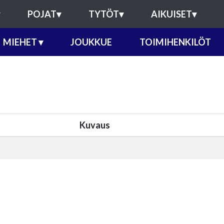
POJAT
▾
TYTÖT
▾
AIKUISET
▾
MIEHET
▾
JOUKKUE
TOIMIHENKILÖT
Kuvaus