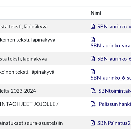
Nimi
sta teksti, läpinäkyvä
SBN_aurinko_v
lkoinen teksti, läpinäkyvä
SBN_aurinko_viral
sta teksti, läpinäkyvä
SBN_aurinko_6
lkoinen teksti, läpinäkyvä
SBN_aurinko_6_su
delta 2023-2024
SBNtoimintak
INTAOHJEET JOJOLLE /
Peliasun hanki
painatukset seura-asusteisiin
SBNPainatus2