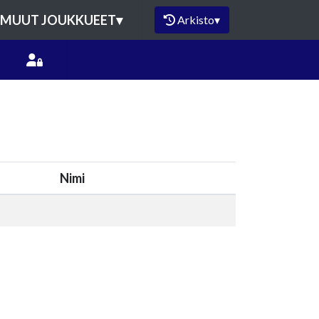
MUUT JOUKKUEET
▾
Arkisto
▾
Nimi