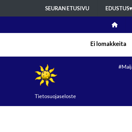
SEURAN ETUSIVU
EDUSTUS
▾
Ei lomakkeita
#Maij
Tietosuojaseloste