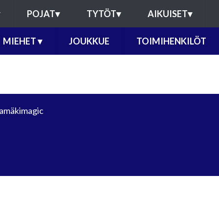
POJAT
▾
TYTÖT
▾
AIKUISET
▾
MIEHET
▾
JOUKKUE
TOIMIHENKILÖT
amäkimagic