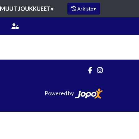
MUUT JOUKKUEET
▾
Arkisto
▾
Powered by