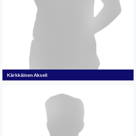
Kärkkäinen Akseli