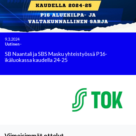
9.3.2024
Uutinen
-
SB Naantali ja SBS Masku yhteistyössä P16-
ikäluokassa kaudella 24-25
Viimeisimmät ottelut