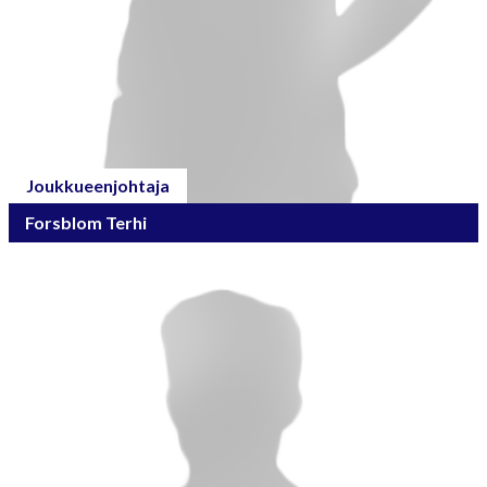
Joukkueenjohtaja
Forsblom Terhi