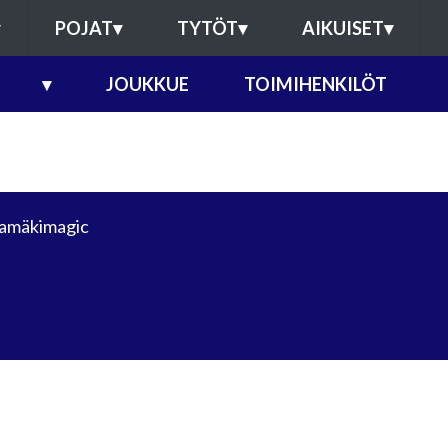
POJAT
▾
TYTÖT
▾
AIKUISET
▾
▾
JOUKKUE
TOIMIHENKILÖT
amäkimagic