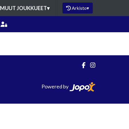
MUUT JOUKKUEET
▾
Arkisto
▾
Powered by