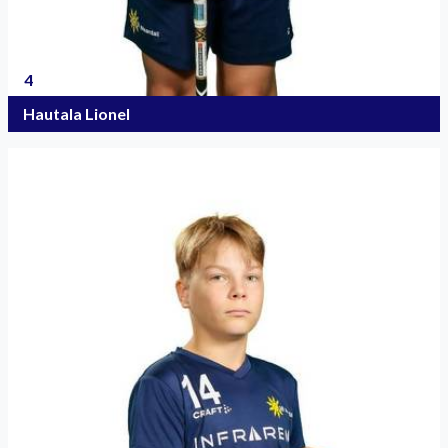
4
Hautala Lionel