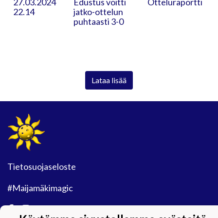
27.03.2024
Edustus voitti
Otteluraportti
22.14
jatko-ottelun
puhtaasti 3-0
Lataa lisää
Tietosuojaseloste
#Maijamäkimagic