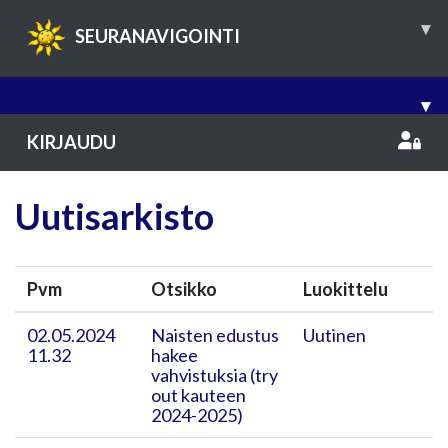
▾
SEURANAVIGOINTI
▾
KIRJAUDU
Uutisarkisto
Pvm
Otsikko
Luokittelu
02.05.2024
Naisten edustus
Uutinen
11.32
hakee
vahvistuksia (try
out kauteen
2024-2025)