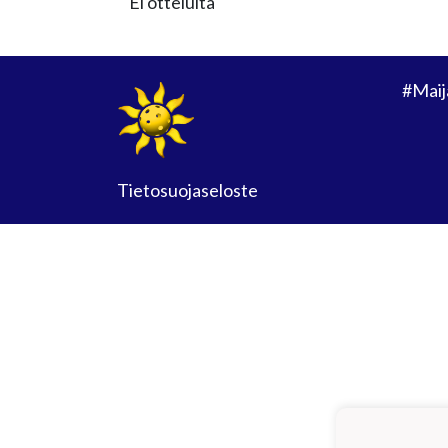
Ei otteluita
#Maij
Tietosuojaseloste