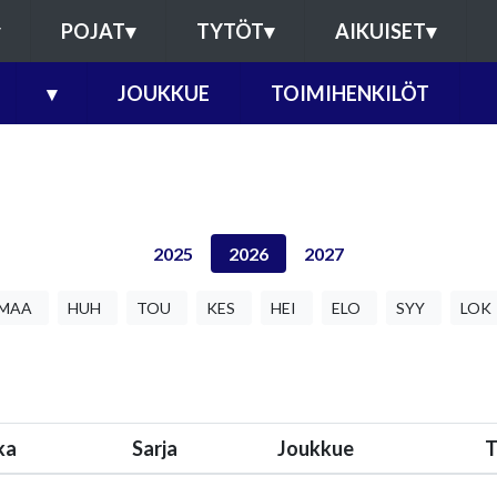
POJAT
▾
TYTÖT
▾
AIKUISET
▾
▾
JOUKKUE
TOIMIHENKILÖT
2025
2026
2027
MAA
HUH
TOU
KES
HEI
ELO
SYY
LOK
ka
Sarja
Joukkue
T