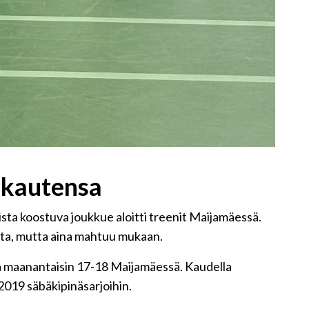
 kautensa
ista koostuva joukkue aloitti treenit Maijamäessä.
ita, mutta aina mahtuu mukaan.
a maanantaisin 17-18 Maijamäessä. Kaudella
 2019 säbäkipinäsarjoihin.