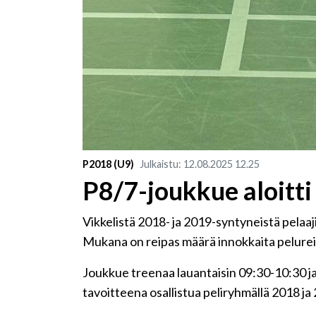
P2018 (U9)
Julkaistu
:
12.08.2025
12.25
P8/7-joukkue aloitti
Vikkelistä 2018- ja 2019-syntyneistä pelaaj
Mukana on reipas määrä innokkaita pelure
Joukkue treenaa lauantaisin 09:30-10:30 j
tavoitteena osallistua peliryhmällä 2018 ja