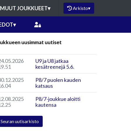
MUUT JOUKKUEET
▾
Arkisto
▾
EDOT
▾
ukkueen uusimmat uutiset
24.05.2026
U9 ja U8 jatkaa
19.51
kesätreenejä 5.6.
30.12.2025
P8/7 puolen kauden
16.04
katsaus
12.08.2025
P8/7-joukkue aloitti
12.25
kautensa
Seuran uutisarkisto