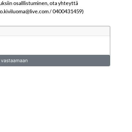
tuksiin osalllistuminen, ota yhteyttä
ko.kiviluoma@live.com / 0400431459)