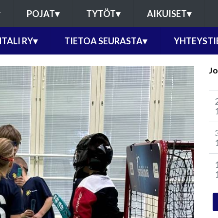
POJAT
▾
TYTÖT
▾
AIKUISET
▾
TALI RY
▾
TIETOA SEURASTA
▾
YHTEYSTI
Jo