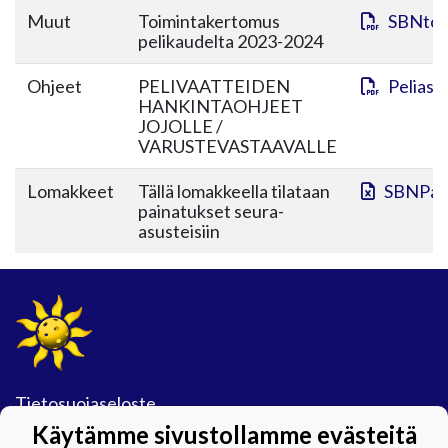
Muut
Toimintakertomus
SBNtoi
pelikaudelta 2023-2024
Ohjeet
PELIVAATTEIDEN
Peliasu
HANKINTAOHJEET
JOJOLLE /
VARUSTEVASTAAVALLE
Lomakkeet
Tällä lomakkeella tilataan
SBNPain
painatukset seura-
asusteisiin
Tietosuojaseloste
Käytämme sivustollamme evästeitä
#Maijamäkimagic