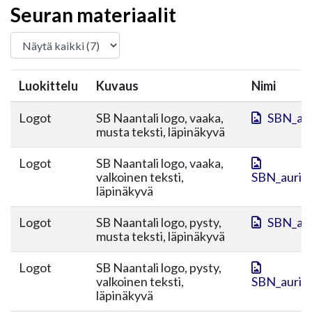
Seuran materiaalit
Luokittelu
Kuvaus
Nimi
Logot
SB Naantali logo, vaaka,
SBN_aur
musta teksti, läpinäkyvä
Logot
SB Naantali logo, vaaka,
valkoinen teksti,
SBN_aurink
läpinäkyvä
Logot
SB Naantali logo, pysty,
SBN_aur
musta teksti, läpinäkyvä
Logot
SB Naantali logo, pysty,
valkoinen teksti,
SBN_aurink
läpinäkyvä