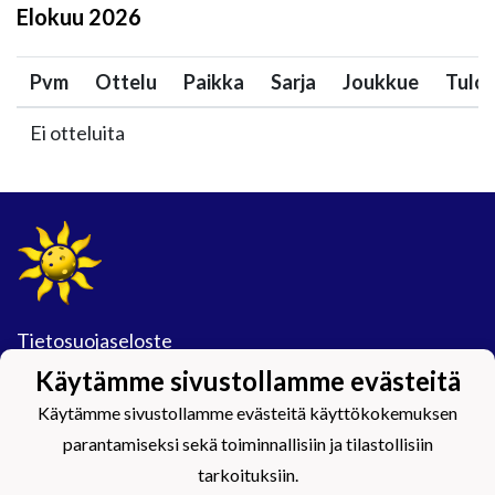
Elokuu
2026
Pvm
Ottelu
Paikka
Sarja
Joukkue
Tulo
Ei otteluita
Tietosuojaseloste
Käytämme sivustollamme evästeitä
#Maijamäkimagic
Käytämme sivustollamme evästeitä käyttökokemuksen
parantamiseksi sekä toiminnallisiin ja tilastollisiin
tarkoituksiin.