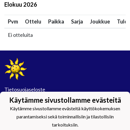
Elokuu
2026
Pvm
Ottelu
Paikka
Sarja
Joukkue
Tulo
Ei otteluita
Tietosuojaseloste
Käytämme sivustollamme evästeitä
#Maijamäkimagic
Käytämme sivustollamme evästeitä käyttökokemuksen
parantamiseksi sekä toiminnallisiin ja tilastollisiin
tarkoituksiin.