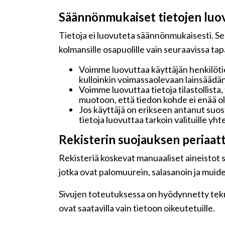
Säännönmukaiset tietojen luo
Tietoja ei luovuteta säännönmukaisesti. Seu
kolmansille osapuolille vain seuraavissa ta
Voimme luovuttaa käyttäjän henkilötie
kulloinkin voimassaolevaan lainsäädän
Voimme luovuttaa tietoja tilastollista,
muotoon, että tiedon kohde ei enää ole
Jos käyttäjä on erikseen antanut su
tietoja luovuttaa tarkoin valituille y
Rekisterin suojauksen periaat
Rekisteriä koskevat manuaaliset aineistot sä
jotka ovat palomuurein, salasanoin ja muide
Sivujen toteutuksessa on hyödynnetty teknis
ovat saatavilla vain tietoon oikeutetuille.