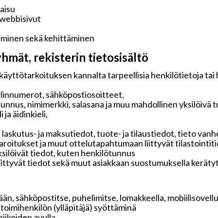
kaisu
 webbisivut
aminen sekä kehittäminen
hmät, rekisterin tietosisältö
käyttötarkoituksen kannalta tarpeellisia henkilötietoja tai
elinnumerot, sähköpostiosoitteet,
tunnus, nimimerkki, salasana ja muu mahdollinen yksilöivä 
ja äidinkieli,
 laskutus- ja maksutiedot, tuote- ja tilaustiedot, tieto v
 varoitukset ja muut ottelutapahtumaan liittyvät tilastointit
ksilöivät tiedot, kuten henkilötunnus
liittyvät tiedot sekä muut asiakkaan suostumuksella keräty
än, sähköpostitse, puhelimitse, lomakkeella, mobiilisovelluk
i toimihenkilön (ylläpitäjä) syöttäminä
iikoiden avulla