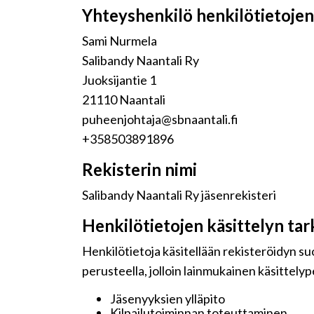
Yhteyshenkilö henkilötietojen 
Sami Nurmela
Salibandy Naantali Ry
Juoksijantie 1
21110 Naantali
puheenjohtaja@sbnaantali.fi
+358503891896
Rekisterin nimi
Salibandy Naantali Ry jäsenrekisteri
Henkilötietojen käsittelyn tar
Henkilötietoja käsitellään rekisteröidyn s
perusteella, jolloin lainmukainen käsittelyp
Jäsenyyksien ylläpito
Kilpailutoiminnan toteuttaminen