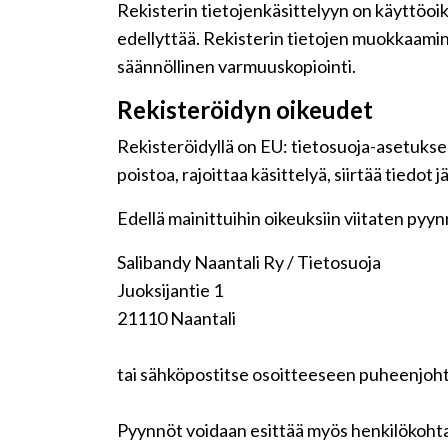
Rekisterin tietojenkäsittelyyn on käyttöoike
edellyttää. Rekisterin tietojen muokkaamin
säännöllinen varmuuskopiointi.
Rekisteröidyn oikeudet
Rekisteröidyllä on EU: tietosuoja-asetuksen
poistoa, rajoittaa käsittelyä, siirtää tiedot
Edellä mainittuihin oikeuksiin viitaten pyynnö
Salibandy Naantali Ry / Tietosuoja
Juoksijantie 1
21110 Naantali
tai sähköpostitse osoitteeseen puheenjoht
Pyynnöt voidaan esittää myös henkilökohta