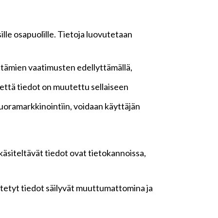
lle osapuolille. Tietoja luovutetaan
ttämien vaatimusten edellyttämällä,
n, että tiedot on muutettu sellaiseen
oramarkkinointiin, voidaan käyttäjän
 käsiteltävät tiedot ovat tietokannoissa,
yötetyt tiedot säilyvät muuttumattomina ja