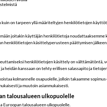
jestelmistä
n kuin on tarpeen yllä määriteltyjen henkilötietojen käyttö
tämään joitakin käyttäjän henkilötietoja noudattaaksemme k
n henkilötietojen käsittelyperusteen päättymisen jälkeen
euttamiseksi henkilötietojen käsittely on välttämätöntä, vo
a heidän kanssaan on tehty erillisen salassapito ja tietoje
oistaa kolmannelle osapuolelle, jolloin takaamme sopimus-jä
ukaisesti ja muutoin asianmukaisesti.
pan talousalueen ulkopuolelle
 ja Euroopan talousalueen ulkopuolelle.