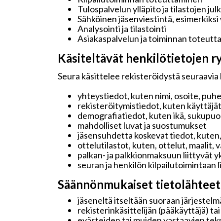
Tulospalvelun ylläpito ja tilastojen jul
Sähköinen jäsenviestintä, esimerkiksi
Analysointi ja tilastointi
Asiakaspalvelun ja toiminnan toteutt
Käsiteltävät henkilötietojen ry
Seura käsittelee rekisteröidystä seuraavia 
yhteystiedot, kuten nimi, osoite, puh
rekisteröitymistiedot, kuten käyttäjä
demografiatiedot, kuten ikä, sukupuoli 
mahdolliset luvat ja suostumukset
jäsensuhdetta koskevat tiedot, kuten,
ottelutilastot, kuten, ottelut, maalit,
palkan- ja palkkionmaksuun liittyvät y
seuran ja henkilön kilpailutoimintaan 
Säännönmukaiset tietolähteet
jäseneltä itseltään suoraan järjestelmä
rekisterinkäsittelijän (pääkäyttäjä) ta
evästeiden tai muiden vastaavien tekn