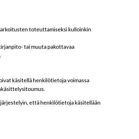
tarkoitusten toteuttamiseksi kulloinkin
irjanpito- tai muuta pakottavaa
.
ivat käsitellä henkilötietoja voimassa
nkäsittelysitoumus.
rjestelyin, että henkilötietoja käsitellään