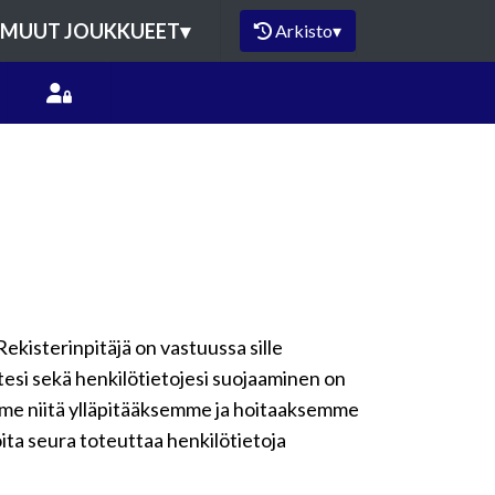
MUUT JOUKKUEET
▾
Arkisto
▾
Rekisterinpitäjä on vastuussa sille
ytesi sekä henkilötietojesi suojaaminen on
emme niitä ylläpitääksemme ja hoitaaksemme
oita seura toteuttaa henkilötietoja