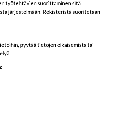
iden työtehtävien suorittaminen sitä
sta järjestelmään. Rekisteristä suoritetaan
etoihin, pyytää tietojen oikaisemista tai
elyä.
a: