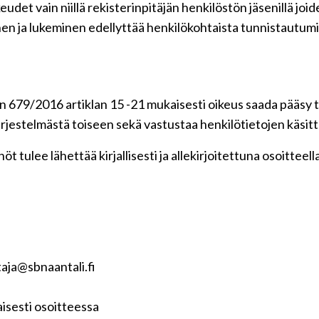
udet vain niillä rekisterinpitäjän henkilöstön jäsenillä jo
en ja lukeminen edellyttää henkilökohtaista tunnistautumi
 679/2016 artiklan 15 -21 mukaisesti oikeus saada pääsy ti
 järjestelmästä toiseen sekä vastustaa henkilötietojen käsitt
t tulee lähettää kirjallisesti ja allekirjoitettuna osoitteell
aja@sbnaantali.fi
isesti osoitteessa