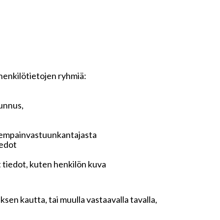
 henkilötietojen ryhmiä:
tunnus,
anhempainvastuunkantajasta
iedot
t tiedot, kuten henkilön kuva
sen kautta, tai muulla vastaavalla tavalla,