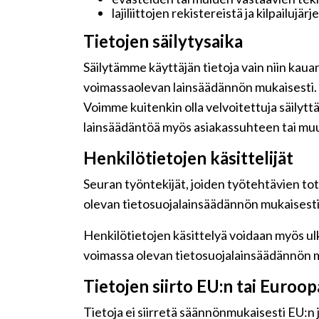
lajiliittojen rekistereistä ja kilpailujär
Tietojen säilytysaika
Säilytämme käyttäjän tietoja vain niin kaua
voimassaolevan lainsäädännön mukaisesti.
Voimme kuitenkin olla velvoitettuja säilyt
lainsäädäntöä myös asiakassuhteen tai muu
Henkilötietojen käsittelijät
Seuran työntekijät, joiden työtehtävien tot
olevan tietosuojalainsäädännön mukaisesti j
Henkilötietojen käsittelyä voidaan myös ulk
voimassa olevan tietosuojalainsäädännön m
Tietojen siirto EU:n tai Euroo
Tietoja ei siirretä säännönmukaisesti EU:n