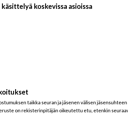
käsittelyä koskevissa asioissa
koitukset
uostumuksen taikka seuran ja jäsenen välisen jäsensuhteen
eruste on rekisterinpitäjän oikeutettu etu, etenkin seuraavi