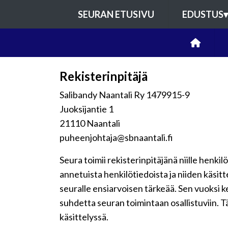
SEURAN ETUSIVU
EDUSTUS
▾
Rekisterinpitäjä
Salibandy Naantali Ry 1479915-9
Juoksijantie 1
21110 Naantali
puheenjohtaja@sbnaantali.fi
Seura toimii rekisterinpitäjänä niille henkil
annetuista henkilötiedoista ja niiden käsit
seuralle ensiarvoisen tärkeää. Sen vuoksi 
suhdetta seuran toimintaan osallistuviin. Tä
käsittelyssä.