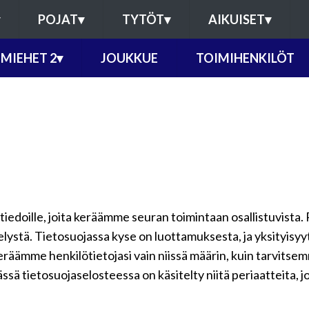
POJAT
▾
TYTÖT
▾
AIKUISET
▾
MIEHET 2
▾
JOUKKUE
TOIMIHENKILÖT
ötiedoille, joita keräämme seuran toimintaan osallistuvista. 
telystä. Tietosuojassa kyse on luottamuksesta, ja yksityisy
keräämme henkilötietojasi vain niissä määrin, kuin tarvits
ssä tietosuojaselosteessa on käsitelty niitä periaatteita, j