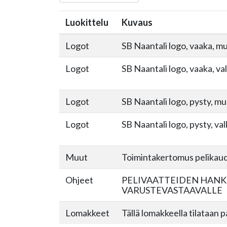
Luokittelu
Kuvaus
Logot
SB Naantali logo, vaaka, mu
Logot
SB Naantali logo, vaaka, va
Logot
SB Naantali logo, pysty, mu
Logot
SB Naantali logo, pysty, va
Muut
Toimintakertomus pelikau
Ohjeet
PELIVAATTEIDEN HANK
VARUSTEVASTAAVALLE
Lomakkeet
Tällä lomakkeella tilataan 