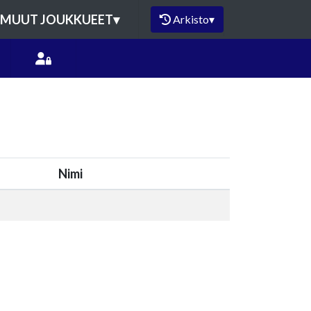
MUUT JOUKKUEET
▾
Arkisto
▾
Nimi