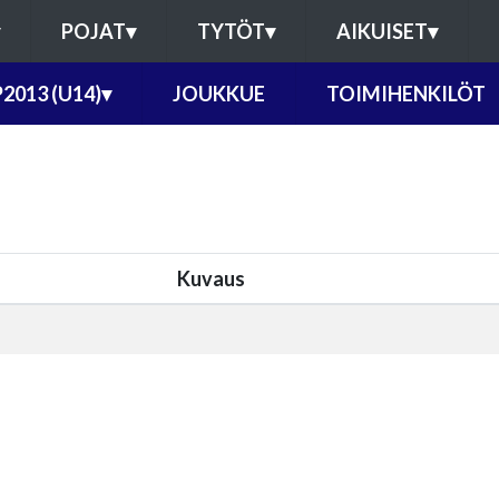
POJAT
▾
TYTÖT
▾
AIKUISET
▾
P2013 (U14)
▾
JOUKKUE
TOIMIHENKILÖT
Kuvaus