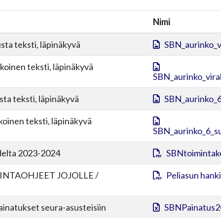
Nimi
sta teksti, läpinäkyvä
SBN_aurinko_v
lkoinen teksti, läpinäkyvä
SBN_aurinko_viral
sta teksti, läpinäkyvä
SBN_aurinko_6
lkoinen teksti, läpinäkyvä
SBN_aurinko_6_su
delta 2023-2024
SBNtoimintak
INTAOHJEET JOJOLLE /
Peliasun hanki
painatukset seura-asusteisiin
SBNPainatus2