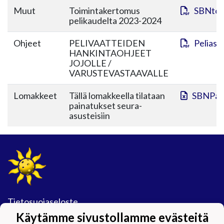
Muut
Toimintakertomus
SBNtoi
pelikaudelta 2023-2024
Ohjeet
PELIVAATTEIDEN
Peliasu
HANKINTAOHJEET
JOJOLLE /
VARUSTEVASTAAVALLE
Lomakkeet
Tällä lomakkeella tilataan
SBNPain
painatukset seura-
asusteisiin
Tietosuojaseloste
Käytämme sivustollamme evästeitä
#Maijamäkimagic