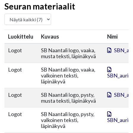
Seuran materiaalit
Luokittelu
Kuvaus
Nimi
Logot
SB Naantali logo, vaaka,
SBN_aur
musta teksti, läpinäkyvä
Logot
SB Naantali logo, vaaka,
valkoinen teksti,
SBN_aurink
läpinäkyvä
Logot
SB Naantali logo, pysty,
SBN_aur
musta teksti, läpinäkyvä
Logot
SB Naantali logo, pysty,
valkoinen teksti,
SBN_aurink
läpinäkyvä