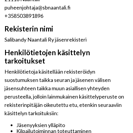
puheenjohtaja@sbnaantali.fi
+358503891896
Rekisterin nimi
Salibandy Naantali Ry jäsenrekisteri
Henkilötietojen käsittelyn
tarkoitukset
Henkilötietoja käsitellään rekisteröidyn
suostumuksen taikka seuran ja jäsenen välisen
jäsensuhteen taikka muun asiallisen yhteyden
perusteella, jolloin lainmukainen käsittelyperuste on
rekisterinpitäjän oikeutettu etu, etenkin seuraaviin
käsittelyn tarkoituksiin:
Jäsenyyksien ylläpito
Kilpailutoiminnan toteuttaminen