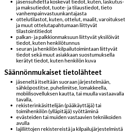
jäsensuhdetta koskevat tiedot, kuten, laskutus-
ja maksutiedot, tuote- ja tilaustiedot, tieto
vanhempainvastuunkantajasta
ottelutilastot, kuten, ottelut, maalit, varoitukset
ja muut ottelutapahtumaan liittyvät
tilastointitiedot
palkan- ja palkkionmaksuun liittyvät yksilöivät
tiedot, kuten henkilötunnus
seuran ja henkilön kilpailutoimintaan liittyvät
tiedot sekä muut asiakkaan suostumuksella
kerätyt tiedot, kuten henkilön kuva
Säännönmukaiset tietolähteet
jäseneltä itseltään suoraan järjestelmään,
sähköpostitse, puhelimitse, lomakkeella,
mobiilisovelluksen kautta, tai muulla vastaavalla
tavalla,
rekisterinkäsittelijän (pääkäyttäjä) tai
toimihenkilön (ylläpitäjä) syöttäminä
evästeiden tai muiden vastaavien tekniikoiden
avulla
lajiliittojen rekistereistä ja kilpailujärjestelmistä