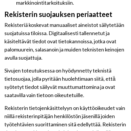
markkinointitarkoituksiin.
Rekisterin suojauksen periaatteet
Rekisteriä koskevat manuaaliset aineistot säilytetään
suojatuissa tiloissa. Digitaalisesti tallennetut ja
käsiteltävät tiedot ovat tietokannoissa, jotka ovat
palomuurein, salasanoin ja muiden teknisten keinojen
avulla suojattuja.
Sivujen toteutuksessa on hyödynnetty teknistä
tietosuojaa, jolla pyritään huolehtimaan siitä, että̈
syötetyt tiedot säilyvät muuttumattomina ja ovat
saatavilla vain tietoon oikeutetuille.
Rekisterin tietojenkäsittelyyn on käyttöoikeudet vain
niillä rekisterinpitäjän henkilöstön jäsenillä joiden
työtehtävien suorittaminen sitä edellyttää. Rekisterin