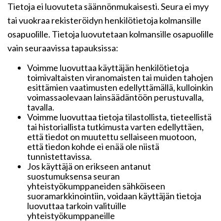
Tietoja ei luovuteta säännönmukaisesti. Seura ei myy
tai vuokraa rekisteröidyn henkilötietoja kolmansille
osapuolille. Tietoja luovutetaan kolmansille osapuolille
vain seuraavissa tapauksissa:
Voimme luovuttaa käyttäjän henkilötietoja
toimivaltaisten viranomaisten tai muiden tahojen
esittämien vaatimusten edellyttämällä, kulloinkin
voimassaolevaan lainsäädäntöön perustuvalla,
tavalla.
Voimme luovuttaa tietoja tilastollista, tieteellistä
tai historiallista tutkimusta varten edellyttäen,
että tiedot on muutettu sellaiseen muotoon,
että tiedon kohde ei enää ole niistä
tunnistettavissa.
Jos käyttäjä on erikseen antanut
suostumuksensa seuran
yhteistyökumppaneiden sähköiseen
suoramarkkinointiin, voidaan käyttäjän tietoja
luovuttaa tarkoin valituille
yhteistyökumppaneille