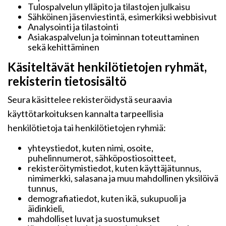
Tulospalvelun ylläpito ja tilastojen julkaisu
Sähköinen jäsenviestintä, esimerkiksi webbisivut
Analysointi ja tilastointi
Asiakaspalvelun ja toiminnan toteuttaminen
sekä kehittäminen
Käsiteltävät henkilötietojen ryhmät,
rekisterin tietosisältö
Seura käsittelee rekisteröidystä seuraavia
käyttötarkoituksen kannalta tarpeellisia
henkilötietoja tai henkilötietojen ryhmiä:
yhteystiedot, kuten nimi, osoite,
puhelinnumerot, sähköpostiosoitteet,
rekisteröitymistiedot, kuten käyttäjätunnus,
nimimerkki, salasana ja muu mahdollinen yksilöivä
tunnus,
demografiatiedot, kuten ikä, sukupuoli ja
äidinkieli,
mahdolliset luvat ja suostumukset