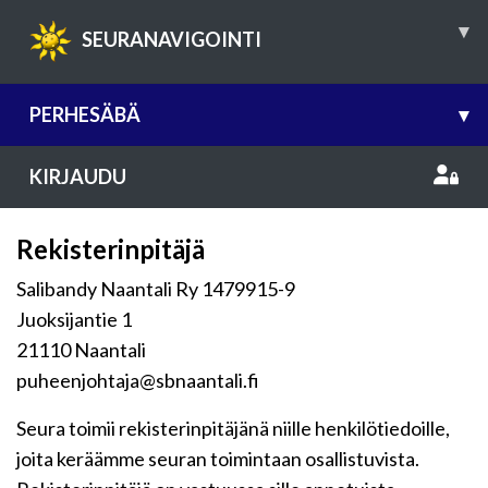
▾
SEURANAVIGOINTI
PERHESÄBÄ
▾
KIRJAUDU
Rekisterinpitäjä
Salibandy Naantali Ry 1479915-9
Juoksijantie 1
21110 Naantali
puheenjohtaja@sbnaantali.fi
Seura toimii rekisterinpitäjänä niille henkilötiedoille,
joita keräämme seuran toimintaan osallistuvista.