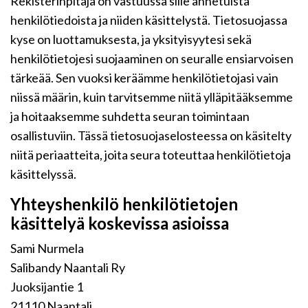
Rekisterinpitäjä on vastuussa sille annetuista
henkilötiedoista ja niiden käsittelystä. Tietosuojassa
kyse on luottamuksesta, ja yksityisyytesi sekä
henkilötietojesi suojaaminen on seuralle ensiarvoisen
tärkeää. Sen vuoksi keräämme henkilötietojasi vain
niissä määrin, kuin tarvitsemme niitä ylläpitääksemme
ja hoitaaksemme suhdetta seuran toimintaan
osallistuviin. Tässä tietosuojaselosteessa on käsitelty
niitä periaatteita, joita seura toteuttaa henkilötietoja
käsittelyssä.
Yhteyshenkilö henkilötietojen
käsittelyä koskevissa asioissa
Sami Nurmela
Salibandy Naantali Ry
Juoksijantie 1
21110 Naantali