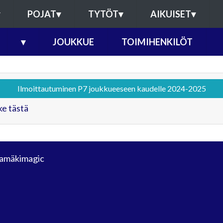
POJAT
▾
TYTÖT
▾
AIKUISET
▾
▾
JOUKKUE
TOIMIHENKILÖT
Ilmoittautuminen P7 joukkueeseen kaudelle 2024-2025
e tästä
amäkimagic