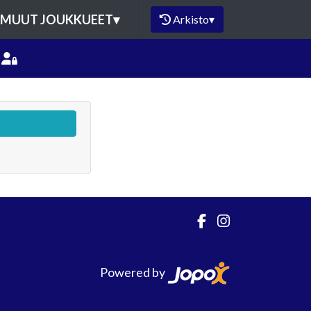
MUUT JOUKKUEET
▾
Arkisto
▾
Powered by