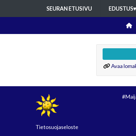
SEURAN ETUSIVU
EDUSTUS
▾
Avaa lomak
#Maij
Tietosuojaseloste