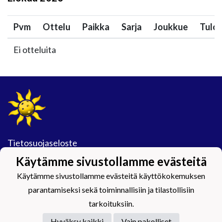
Pvm
Ottelu
Paikka
Sarja
Joukkue
Tulo
Ei otteluita
Tietosuojaseloste
Käytämme sivustollamme evästeitä
#Maijamäkimagic
Käytämme sivustollamme evästeitä käyttökokemuksen
parantamiseksi sekä toiminnallisiin ja tilastollisiin
tarkoituksiin.
Hyväksy kaikki
Vain pakolliset