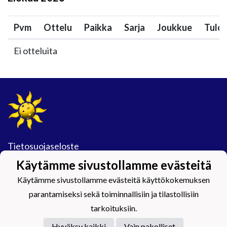
Pvm
Ottelu
Paikka
Sarja
Joukkue
Tulo
Ei otteluita
Tietosuojaseloste
Käytämme sivustollamme evästeitä
#Maijamäkimagic
Käytämme sivustollamme evästeitä käyttökokemuksen
parantamiseksi sekä toiminnallisiin ja tilastollisiin
tarkoituksiin.
Hyväksy kaikki
Vain pakolliset