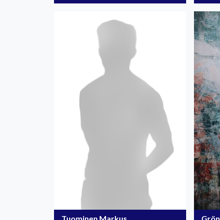
Grön
Tuominen Markus