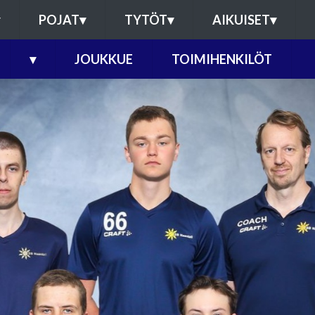
POJAT
▾
TYTÖT
▾
AIKUISET
▾
▾
JOUKKUE
TOIMIHENKILÖT