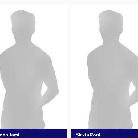
önen Jami
Sirkiä Roni