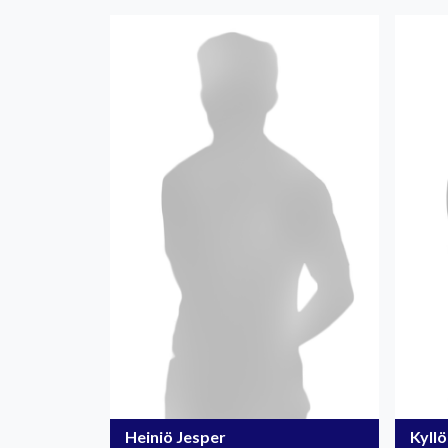
Heiniö Jesper
Kyll