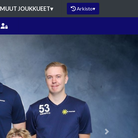
MUUT JOUKKUEET
▾
Arkisto
▾
Next