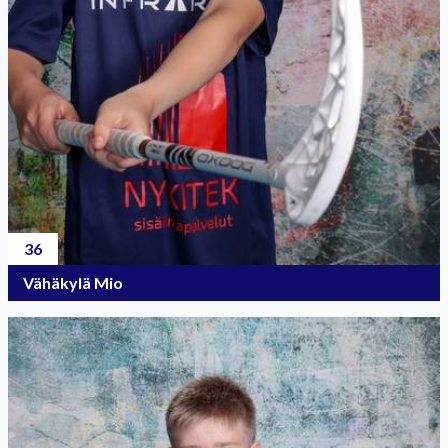
36
Vähäkylä Mio