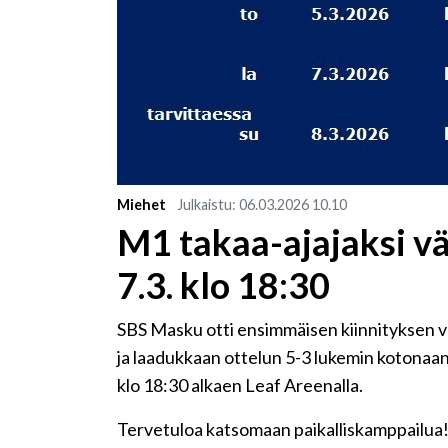
Miehet
Julkaistu
:
06.03.2026
10.10
M1 takaa-ajajaksi vä
7.3. klo 18:30
SBS Masku otti ensimmäisen kiinnityksen v
ja laadukkaan ottelun 5-3 lukemin kotonaa
klo 18:30 alkaen Leaf Areenalla.
Tervetuloa katsomaan paikalliskamppailua