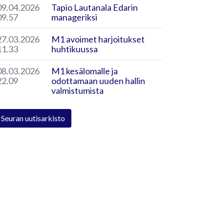
09.04.2026
Tapio Lautanala Edarin
09.57
manageriksi
27.03.2026
M1 avoimet harjoitukset
11.33
huhtikuussa
08.03.2026
​M1 kesälomalle ja
22.09
odottamaan uuden hallin
valmistumista
Seuran uutisarkisto