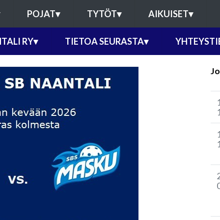
POJAT
▾
TYTÖT
▾
AIKUISET
▾
TALI RY
▾
TIETOA SEURASTA
▾
YHTEYSTI
Jo