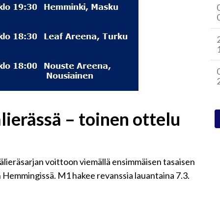
lierässä – toinen ottelu
älieräsarjan voittoon viemällä ensimmäisen tasaisen
n Hemmingissä. M1 hakee revanssia lauantaina 7.3.
!