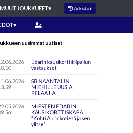
MUUT JOUKKUEET
▾
Arkisto
▾
EDOT
▾
ukkueen uusimmat uutiset
12.06.2026
Edarin kausikorttikilpailun
10.10
vastaukset
11.06.2026
SB NAANTALIN
13.59
MIEHILLE UUSIA
PELAAJIA
22.05.2026
MIESTEN EDARIN
09.56
KAUSIKORTTISKABA
”Kohti Aurinkotietä ja sen
ylitse”