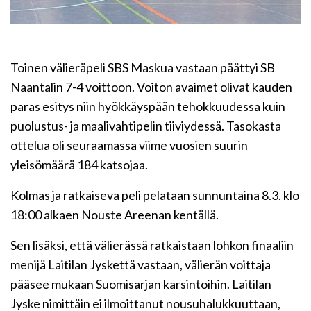
Toinen välieräpeli SBS Maskua vastaan päättyi SB
Naantalin 7-4 voittoon. Voiton avaimet olivat kauden
paras esitys niin hyökkäyspään tehokkuudessa kuin
puolustus- ja maalivahtipelin tiiviydessä. Tasokasta
ottelua oli seuraamassa viime vuosien suurin
yleisömäärä 184 katsojaa.
Kolmas ja ratkaiseva peli pelataan sunnuntaina 8.3. klo
18:00 alkaen Nouste Areenan kentällä.
Sen lisäksi, että välierässä ratkaistaan lohkon finaaliin
menijä Laitilan Jyskettä vastaan, välierän voittaja
pääsee mukaan Suomisarjan karsintoihin. Laitilan
Jyske nimittäin ei ilmoittanut nousuhalukkuuttaan,