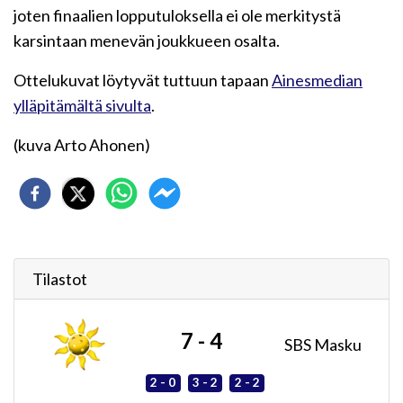
joten finaalien lopputuloksella ei ole merkitystä
karsintaan menevän joukkueen osalta.
Ottelukuvat löytyvät tuttuun tapaan
Ainesmedian
ylläpitämältä sivulta
.
(kuva Arto Ahonen)
Tilastot
7 - 4
SBS Masku
2 - 0
3 - 2
2 - 2