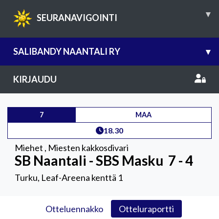
▾
SEURANAVIGOINTI
SALIBANDY NAANTALI RY
▾
KIRJAUDU
7
MAA
18.30
Miehet
,
Miesten kakkosdivari
SB Naantali - SBS Masku
7 - 4
Turku, Leaf-Areena kenttä 1
Otteluennakko
Otteluraportti