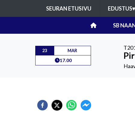
SEURAN ETUSIVU
EDUSTUS
▾
SB NAAN
T201
23
MAR
Pir
17.00
Haavi