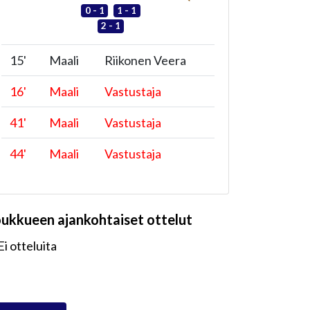
0 - 1
1 - 1
2 - 1
15
'
Maali
Riikonen Veera
16
'
Maali
Vastustaja
41
'
Maali
Vastustaja
44
'
Maali
Vastustaja
oukkueen ajankohtaiset ottelut
Ei otteluita