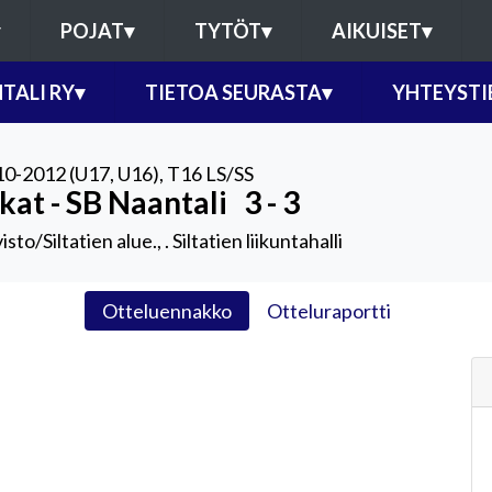
POJAT
▾
TYTÖT
▾
AIKUISET
▾
TALI RY
▾
TIETOA SEURASTA
▾
YHTEYSTI
0-2012 (U17, U16)
,
T16 LS/SS
kat - SB Naantali
3 - 3
sto/Siltatien alue., . Siltatien liikuntahalli
Otteluennakko
Otteluraportti