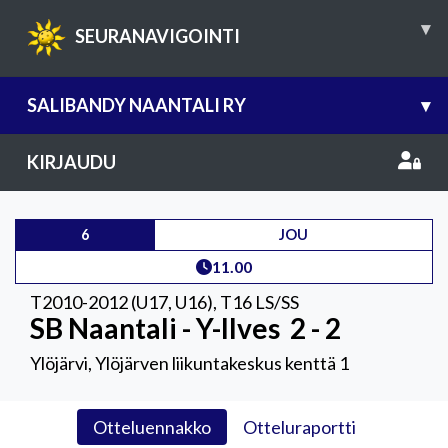
▾
SEURANAVIGOINTI
SALIBANDY NAANTALI RY
▾
KIRJAUDU
6
JOU
11.00
T2010-2012 (U17, U16)
,
T16 LS/SS
SB Naantali - Y-Ilves
2 - 2
Ylöjärvi, Ylöjärven liikuntakeskus kenttä 1
Otteluennakko
Otteluraportti