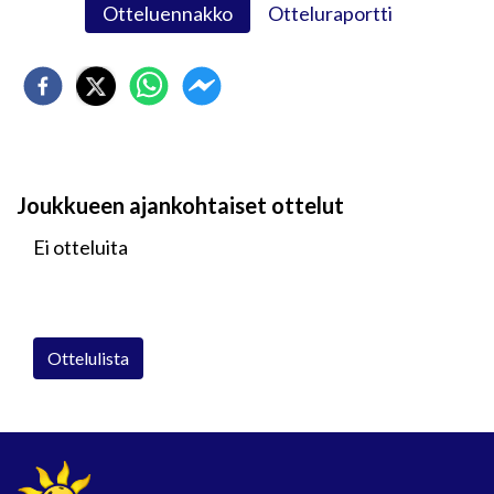
Otteluennakko
Otteluraportti
Joukkueen ajankohtaiset ottelut
Ei otteluita
Ottelulista