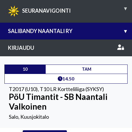
▾
SEURANAVIGOINTI
SALIBANDY NAANTALI RY
▾
KIRJAUDU
10
TAM
14.50
T2017 (U10)
,
T10 LR Kortteliliiga (SYKSY)
PöU Timantit - SB Naantali
Valkoinen
Salo, Kuusjokitalo