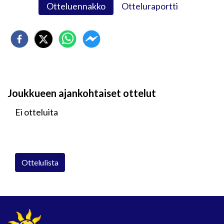
Otteluennakko
Otteluraportti
Joukkueen ajankohtaiset ottelut
Ei otteluita
Ottelulista