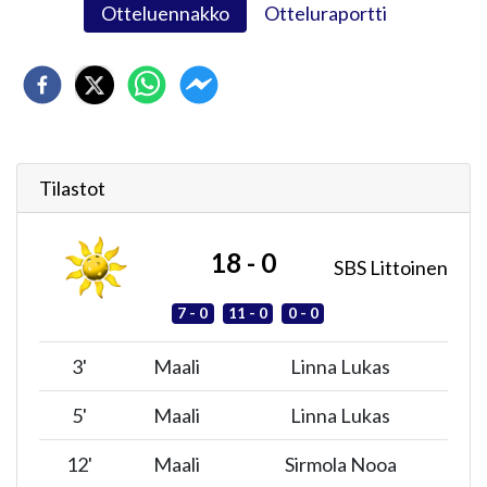
Otteluennakko
Otteluraportti
Tilastot
18 - 0
SBS Littoinen
7 - 0
11 - 0
0 - 0
3
'
Maali
Linna Lukas
5
'
Maali
Linna Lukas
12
'
Maali
Sirmola Nooa