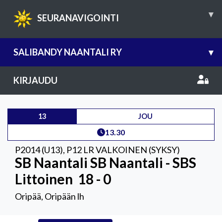
▾
SEURANAVIGOINTI
SALIBANDY NAANTALI RY
▾
KIRJAUDU
13
JOU
13.30
P2014 (U13)
,
P12 LR VALKOINEN (SYKSY)
SB Naantali SB Naantali - SBS
Littoinen
18 - 0
Oripää, Oripään lh