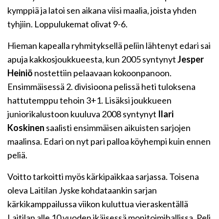
kymppiä ja latoi sen aikana viisi maalia, joista yhden
tyhjiin. Loppulukemat olivat 9-6.
Hieman kapealla ryhmityksellä peliin lähtenyt edari sai
apuja kakkosjoukkueesta, kun 2005 syntynyt
Jesper
Heiniö
nostettiin pelaavaan kokoonpanoon.
Ensimmäisessä 2. divisioona pelissä heti tuloksena
hattutemppu tehoin 3+1. Lisäksi joukkueen
juniorikalustoon kuuluva 2008 syntynyt
Ilari
Koskinen
saalisti ensimmäisen aikuisten sarjojen
maalinsa. Edari on nyt pari palloa köyhempi kuin ennen
peliä.
Voitto tarkoitti myös kärkipaikkaa sarjassa. Toisena
oleva Laitilan Jyske kohdataankin sarjan
kärkikamppailussa viikon kuluttua vieraskentällä
Laitilan alle 10 vuoden ikäisessä monitoimihallissa. Peli