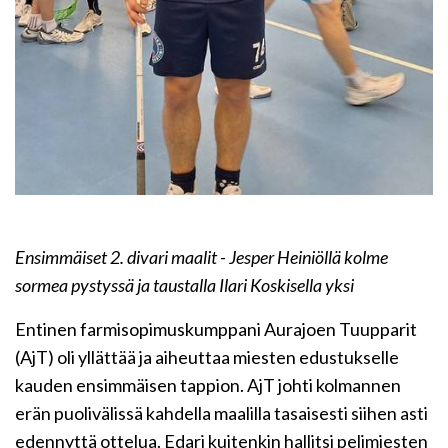
Ensimmäiset 2. divari maalit - Jesper Heiniöllä kolme
sormea pystyssä ja taustalla Ilari Koskisella yksi
Entinen farmisopimuskumppani Aurajoen Tuupparit
(AjT) oli yllättää ja aiheuttaa miesten edustukselle
kauden ensimmäisen tappion. AjT johti kolmannen
erän puolivälissä kahdella maalilla tasaisesti siihen asti
edennyttä ottelua. Edari kuitenkin hallitsi pelimiesten