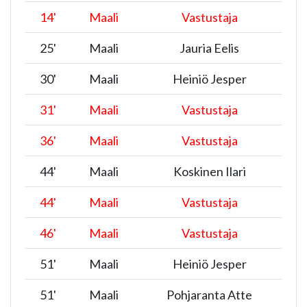
14
'
Maali
Vastustaja
25
'
Maali
Jauria Eelis
30
'
Maali
Heiniö Jesper
31
'
Maali
Vastustaja
36
'
Maali
Vastustaja
44
'
Maali
Koskinen Ilari
44
'
Maali
Vastustaja
46
'
Maali
Vastustaja
51
'
Maali
Heiniö Jesper
51
'
Maali
Pohjaranta Atte