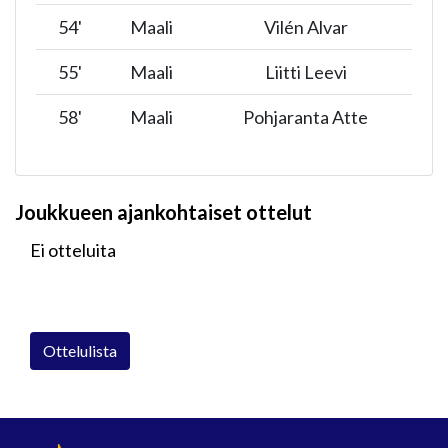
54
'
Maali
Vilén Alvar
55
'
Maali
Liitti Leevi
58
'
Maali
Pohjaranta Atte
Joukkueen ajankohtaiset ottelut
Ei otteluita
Ottelulista