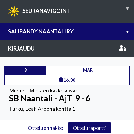
▾
SEURANAVIGOINTI
SALIBANDY NAANTALI RY
▾
KIRJAUDU
8
MAR
16.30
Miehet
,
Miesten kakkosdivari
SB Naantali - AjT
9 - 6
Turku, Leaf-Areena kenttä 1
Otteluennakko
Otteluraportti