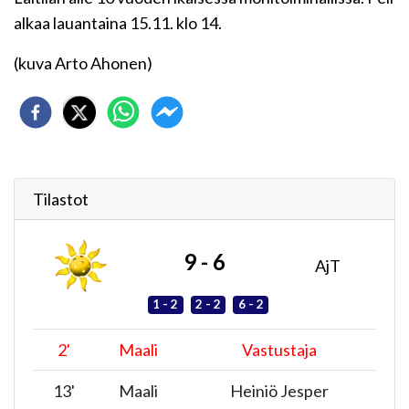
alkaa lauantaina 15.11. klo 14.
(kuva Arto Ahonen)
Tilastot
9 - 6
AjT
1 - 2
2 - 2
6 - 2
2
'
Maali
Vastustaja
13
'
Maali
Heiniö Jesper