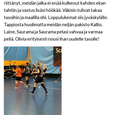
riittänyt, meidän jalka ei enää kulkenut kahden ekan
tahtiin ja vastus lisäsi höökää. Väkisin tulivat takaa
tasoihin ja maalilla ohi. Loppulukemat siis jyväskylälle.
Tappiosta huolimatta meidän neljän pakisto Kallio,
Laine, Saurama ja Saurama pelasi vahvaa ja varmaa
peliä. Olivia erityisesti nousi ihan uudelle tasolle!