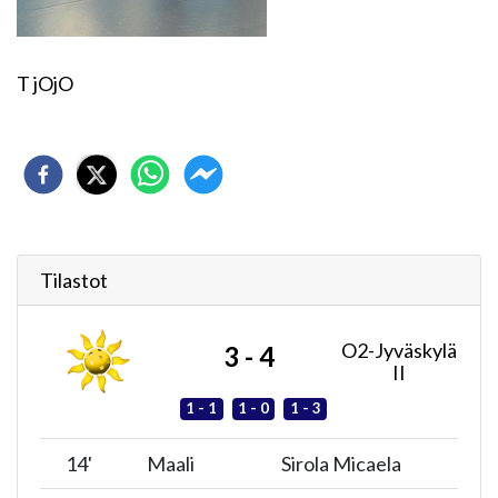
T jOjO
Tilastot
O2-Jyväskylä
3 - 4
II
1 - 1
1 - 0
1 - 3
14
'
Maali
Sirola Micaela