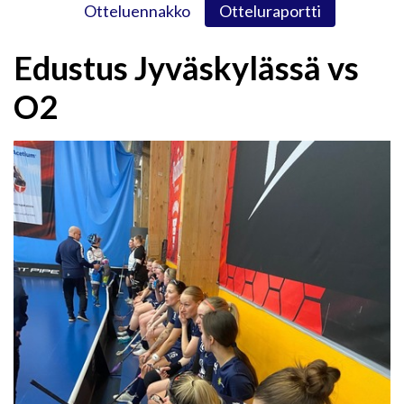
Otteluennakko
Otteluraportti
Edustus Jyväskylässä vs
O2