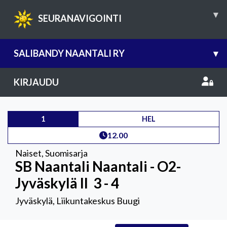
▾
SEURANAVIGOINTI
SALIBANDY NAANTALI RY
▾
KIRJAUDU
1
HEL
12.00
Naiset
,
Suomisarja
SB Naantali Naantali - O2-
Jyväskylä II
3 - 4
Jyväskylä, Liikuntakeskus Buugi