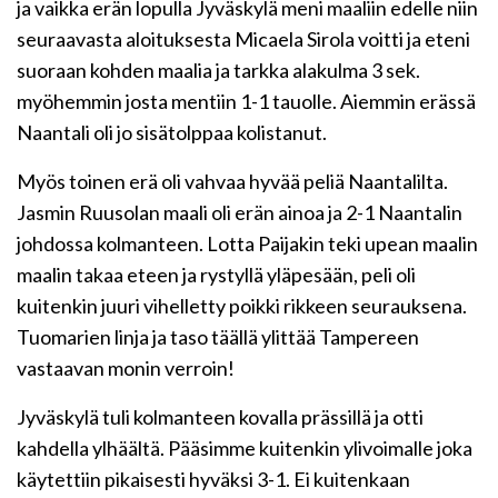
ja vaikka erän lopulla Jyväskylä meni maaliin edelle niin
seuraavasta aloituksesta Micaela Sirola voitti ja eteni
suoraan kohden maalia ja tarkka alakulma 3 sek.
myöhemmin josta mentiin 1-1 tauolle. Aiemmin erässä
Naantali oli jo sisätolppaa kolistanut.
Myös toinen erä oli vahvaa hyvää peliä Naantalilta.
Jasmin Ruusolan maali oli erän ainoa ja 2-1 Naantalin
johdossa kolmanteen. Lotta Paijakin teki upean maalin
maalin takaa eteen ja rystyllä yläpesään, peli oli
kuitenkin juuri vihelletty poikki rikkeen seurauksena.
Tuomarien linja ja taso täällä ylittää Tampereen
vastaavan monin verroin!
Jyväskylä tuli kolmanteen kovalla prässillä ja otti
kahdella ylhäältä. Pääsimme kuitenkin ylivoimalle joka
käytettiin pikaisesti hyväksi 3-1. Ei kuitenkaan