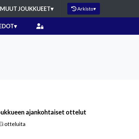
MUUT JOUKKUEET
▾
Arkisto
▾
EDOT
▾
oukkueen ajankohtaiset ottelut
Ei otteluita