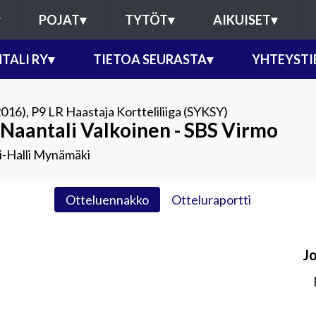
POJAT
▾
TYTÖT
▾
AIKUISET
▾
TALI RY
▾
TIETOA SEURASTA
▾
YHTEYSTI
2016)
,
P9 LR Haastaja Kortteliliiga (SYKSY)
 Naantali Valkoinen - SBS Virmo
-Halli Mynämäki
Otteluennakko
Otteluraportti
J