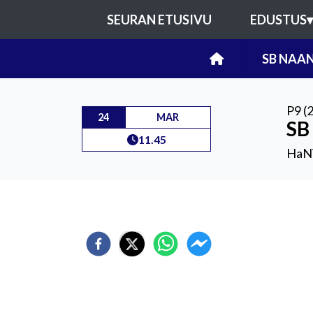
SEURAN ETUSIVU
EDUSTUS
▾
SB NAAN
P9 (
24
MAR
SB
11.45
HaNi