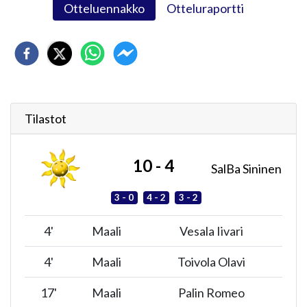
Otteluennakko
Otteluraportti
Tilastot
10 - 4
SalBa Sininen
3 - 0
4 - 2
3 - 2
4
'
Maali
Vesala Iivari
4
'
Maali
Toivola Olavi
17
'
Maali
Palin Romeo