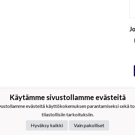
J
Käytämme sivustollamme evästeitä
amäkimagic
stollamme evästeitä käyttökokemuksen parantamiseksi sekä toim
tilastollisiin tarkoituksiin.
Hyväksy kaikki
Vain pakolliset