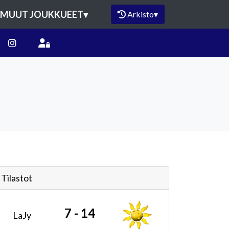
MUUT JOUKKUEET
▾
Arkisto
▾
Tilastot
7 - 14
LaJy