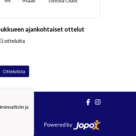
44
'
Maali
Toivola Olavi
oukkueen ajankohtaiset ottelut
Ei otteluita
Ottelulista
innallisiin ja
Powered by