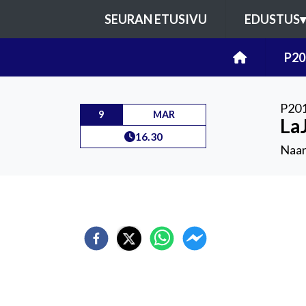
SEURAN ETUSIVU
EDUSTUS
▾
P20
P201
9
MAR
LaJ
16.30
Naan