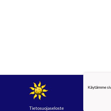
#Maij
Käytämme sivu
Tietosuojaseloste