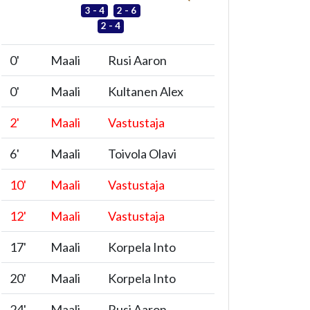
3 - 4
2 - 6
2 - 4
0
'
Maali
Rusi Aaron
0
'
Maali
Kultanen Alex
2
'
Maali
Vastustaja
6
'
Maali
Toivola Olavi
10
'
Maali
Vastustaja
12
'
Maali
Vastustaja
17
'
Maali
Korpela Into
20
'
Maali
Korpela Into
24
'
Maali
Rusi Aaron