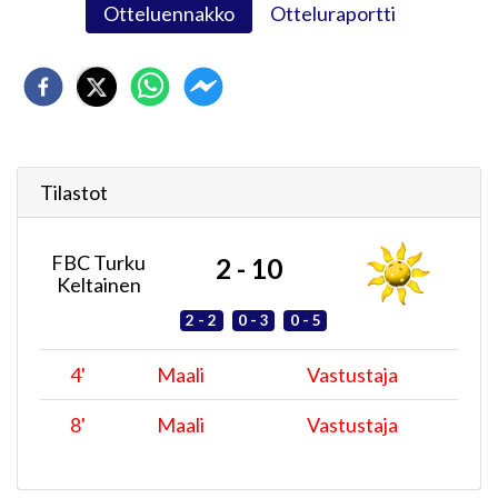
Otteluennakko
Otteluraportti
Tilastot
FBC Turku
2 - 10
Keltainen
2 - 2
0 - 3
0 - 5
4
'
Maali
Vastustaja
8
'
Maali
Vastustaja