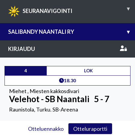
▾
SEURANAVIGOINTI
SALIBANDY NAANTALI RY
▾
KIRJAUDU
4
LOK
18.30
Miehet
,
Miesten kakkosdivari
Velehot - SB Naantali
5 - 7
Raunistola, Turku. SB-Areena
Otteluennakko
Otteluraportti