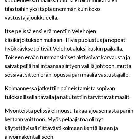
kuudennessa maalissa Jauria ei ollut mukana eli
tilastoihin yksi täplä enemmän kuin koko
vastustajajoukkueella.
Itse pelissä ensi erä mentiin Velehojen
käsikirjoituksen mukaan. Tiivis puolustus ja nopeat
hyökkäykset pitivät Velehot aluksi kuskin paikalla.
Toiseen erään tummansiniset aktivoivat karvausta ja
saivat peliä hallintaansa siirtyen välillä johtoon, mutta
sössivät sitten erän lopussa pari maalia vastustajalle.
Kolmannessa jatkettiin paineistamista sopivan
tuloksellisella tavalla ja nakutettiin tarvittavat maalit.
Myönteistä pelissä oli nousu takaa-ajoasemasta pariin
kertaan voittoon. Myös pelaajistoa oli nyt
käytettävissä riittävästi kolmeen kentälliseen ja
alivoimakentälliseen.